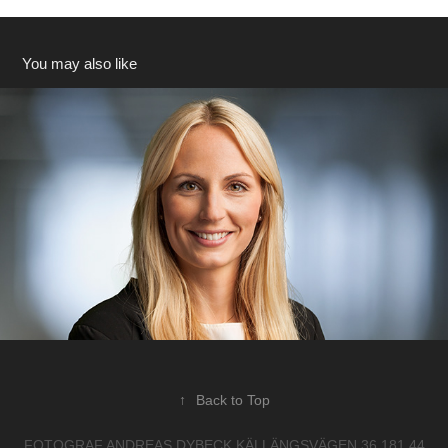
You may also like
porträtt
2017
↑
Back to Top
FOTOGRAF ANDREAS DYBECK KÄLLÄNGSVÄGEN 36 181 44